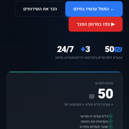
← התחל עכשיו בחינם
הכר את השירותים
▶ צפו בסרטון הסבר
24/7
+
3
50
₪
+מע״מ לחודשיים בלבד
סוגי דו״חות
תמיכה מלאה
עלות לחודש
50
₪
+ מע״מ | דו״ח מע״מ + מקדמות יחד
דו״ח מע״מ דו-חודשי
✓
מקדמות מס הכנסה
✓
שובר תשלום מפורט
✓