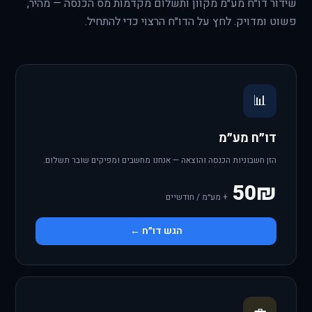
שידור דו״ח מע״מ מקוון ותשלום מקדמות מס הכנסה — מהיר,
פשוט ומדויק. לחץ על הדו״ח הרצוי כדי להתחיל.
📊
דו״ח מע״מ
הזן חשבוניות הכנסה והוצאה — אנחנו מחשבים ומפיקים שובר תשלום.
50₪
+ מע״מ / חודשיים
הגש דו״ח ←