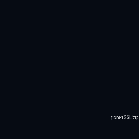
אנו נוקטים באמצעי אבטחה מתקדמים להגנה על המידע האישי שלכם, לרבות הצפנת נתונים, שימוש בפרוטוקול SSL ואחסון