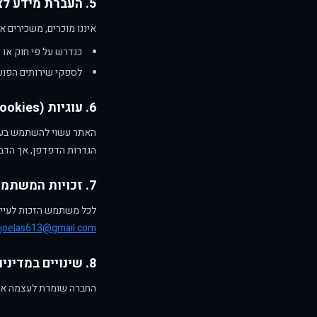
5. העברת מידע לצדדים שלישיים
איננו מוכרים, משכירים 
כנדרש על פי חוק או 
לספקי שירותים הפועל
6. עוגיות (Cookies)
האתר עשוי להשתמש בעוגי
הגדרות הדפדפן, אך הדב
7. זכויות המשתמש
לכל משתמש הזכות לעיין 
joelas613@gmail.com
8. שינויים במדיניות
החברה שומרת לעצמה את ה