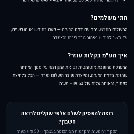
לדוגמה: מחזור 20,000 ₪, אחוז 4.2% = 840 ₪ מקדמה
מתי משלמים?
התשלום מתבצע יחד עם דו״ח המע״מ — פעם בחודש או חודשיים,
עד ה־15 לחודש. איחור גורר ריבית והצמדה.
איך מע״מ בקלות עוזר?
המערכת מחשבת אוטומטית גם את המקדמה על סמך המחזור
שהזנת בדו״ח המע״מ, ומייצרת שובר תשלום נפרד — הכל בלחיצת
כפתור, ובאותה עלות של 50 ₪ + מע״מ.
רוצה להפסיק לשלם אלפי שקלים לרואה
חשבון?
הפק דו״ח מע״מ ומקדמות מס הכנסה בעצמך — 50 ₪ + מע״מ