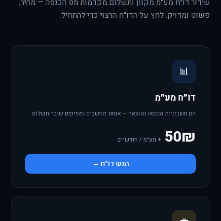
שידור דו״ח מע״מ מקוון ותשלום מקדמות מס הכנסה — מהיר,
פשוט ומדויק. לחץ על הדו״ח הרצוי כדי להתחיל.
📊
דו״ח מע״מ
הזן חשבוניות הכנסה והוצאה — אנחנו מחשבים ומפיקים שובר תשלום.
50₪
+ מע״מ / חודשיים
הגש דו״ח ←