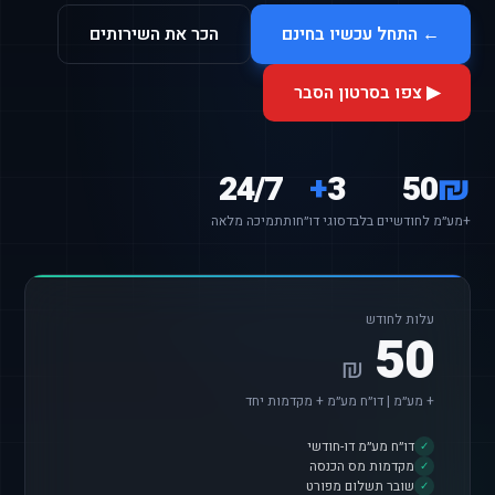
← התחל עכשיו בחינם
הכר את השירותים
▶ צפו בסרטון הסבר
24/7
+
3
50
₪
+מע״מ לחודשיים בלבד
סוגי דו״חות
תמיכה מלאה
עלות לחודש
50
₪
+ מע״מ | דו״ח מע״מ + מקדמות יחד
דו״ח מע״מ דו-חודשי
✓
מקדמות מס הכנסה
✓
שובר תשלום מפורט
✓